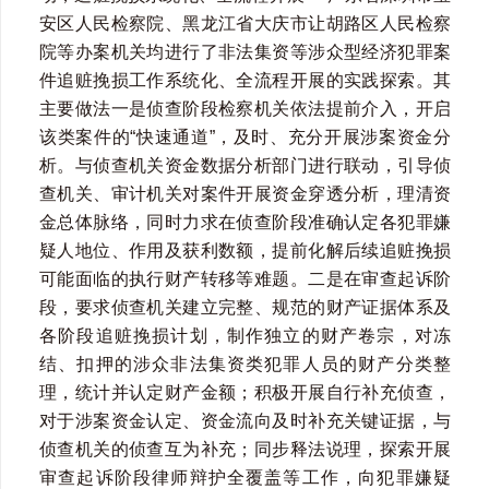
安区人民检察院、黑龙江省大庆市让胡路区人民检察
院等办案机关均进行了非法集资等涉众型经济犯罪案
件追赃挽损工作系统化、全流程开展的实践探索。其
主要做法一是侦查阶段检察机关依法提前介入，开启
该类案件的“快速通道”，及时、充分开展涉案资金分
析。与侦查机关资金数据分析部门进行联动，引导侦
查机关、审计机关对案件开展资金穿透分析，理清资
金总体脉络，同时力求在侦查阶段准确认定各犯罪嫌
疑人地位、作用及获利数额，提前化解后续追赃挽损
可能面临的执行财产转移等难题。二是在审查起诉阶
段，要求侦查机关建立完整、规范的财产证据体系及
各阶段追赃挽损计划，制作独立的财产卷宗，对冻
结、扣押的涉众非法集资类犯罪人员的财产分类整
理，统计并认定财产金额；积极开展自行补充侦查，
对于涉案资金认定、资金流向及时补充关键证据，与
侦查机关的侦查互为补充；同步释法说理，探索开展
审查起诉阶段律师辩护全覆盖等工作，向犯罪嫌疑