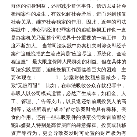
群体的切身利益，还能减少群体事件、信访以及社会
极端案件的发生，有效化解社会矛盾，进而起到修复
社会关系、维护社会稳定的作用。因此，近年的司法
实践中，涉众型经济犯罪案件的追赃挽损工作也一直
是办案机关乃至整个司法界十分重视的一项工作，力
度不断加大。 当前司法实践中办案机关对涉众型经济
案件追赃挽损的主流政策是“应追尽追，系统化、全流
程追赃”，最大限度保障人民群众的利益。但在具体的
司法实践层面，追赃挽损工作面临着巨大的困难，主
要体现在： 1、涉案财物数额总量减少，导
致“无赃可退” 比如，在非法吸收公众存款犯罪中，
非吸人以公司模式运营，必然产生成本，如租金、人
工、管理、广告等支出，以及返还给前期投资人的高
利等，这些所谓的“成本”都对涉案财物具有稀释、蚕
食的作用。还有一些非吸案件的涉案公司爆雷前部分
犯罪嫌疑人特别是高管层面的肆意挥霍、投资或转移
资产等行为，更会导致案发时可处置的财产极为有