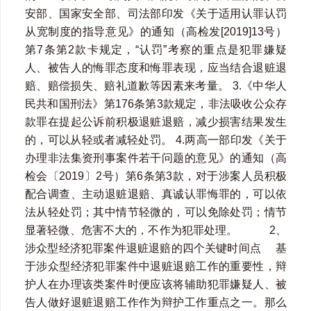
安部、国家安全部、司法部印发《关于适用认罪认罚
从宽制度的指导意见》的通知（高检发[2019]13号）
第7条第2款卡规定，“认罚”考察的重点是犯罪嫌疑
人、被告人的悔罪态度和悔罪表现，应当结合退赃退
赔、赔偿损失、赔礼道歉等因素来考量。 3.《中华人
民共和国刑法》第176条第3款规定，非法吸收公众存
款罪在提起公诉前积极退赃退赔，减少损害结果发生
的，可以从轻或者减轻处罚。 4.两高一部印发《关于
办理非法集资刑事案件若干问题的意见》的通知（高
检会〔2019〕2号）第6条第3款，对于涉案人员积极
配合调查、主动退赃退赔、真诚认罪悔罪的，可以依
法从轻处罚；其中情节轻微的，可以免除处罚；情节
显著轻微、危害不大的，不作为犯罪处理。 2、
涉众型经济犯罪案件退赃退赔的四个关键时间点 基
于涉众型经济犯罪案件中退赃退赔工作的重要性，辩
护人在办理该类案件时便应该将辅助犯罪嫌疑人、被
告人做好退赃退赔工作作为辩护工作重点之一。那么