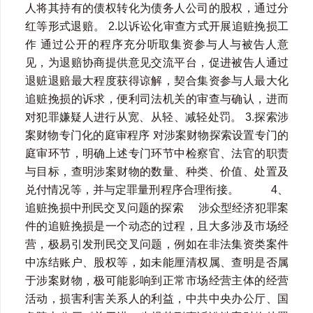
人将其持有的债权转化为债务人公司的股权，通过分
红等形式退赔。 2.以诉讼化审查方式开展追赃挽损工
作 通过公开的程序充分听取集资参与人与被告人意
见，为退赔协商提供意见交流平台，促进被告人通过
退赃退赔最大程度获得谅解，契合集资参与人最大化
追赃挽损的诉求，便利司法机关的审查与确认，进而
对犯罪嫌疑人进行从宽、从轻、减轻处罚。 3.探索涉
案财物专门化的庭审程序 对涉案财物探索设置专门的
庭审环节，明确上述专门环节中检察官、法官的职责
与目标，查明涉案财物的数量、种类、价值、处置及
兑付情况等，并与定罪量刑程序合理衔接。 4、
追赃挽损中刑民交叉问题的探索 涉众型经济犯罪案
件的追赃挽损是一个动态的过程，且大多涉及市场经
营，极易引发刑民交叉问题，例如在非法集资类案件
中冻结账户、股权等，如未能厘清权属、查明是否属
于涉案财物，极可能影响到正常市场经营主体的经营
活动，损害利害关系人的利益，中共中央办公厅、国