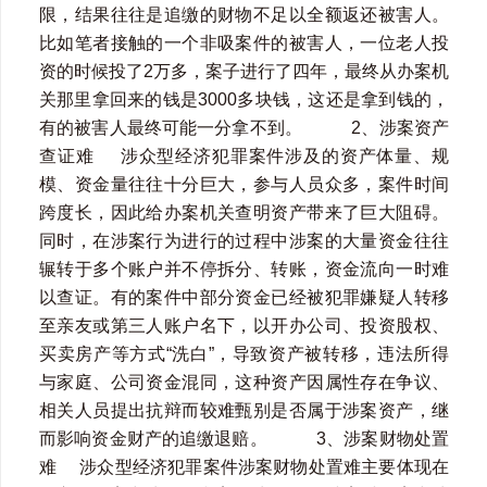
限，结果往往是追缴的财物不足以全额返还被害人。
比如笔者接触的一个非吸案件的被害人，一位老人投
资的时候投了2万多，案子进行了四年，最终从办案机
关那里拿回来的钱是3000多块钱，这还是拿到钱的，
有的被害人最终可能一分拿不到。 2、涉案资产
查证难 涉众型经济犯罪案件涉及的资产体量、规
模、资金量往往十分巨大，参与人员众多，案件时间
跨度长，因此给办案机关查明资产带来了巨大阻碍。
同时，在涉案行为进行的过程中涉案的大量资金往往
辗转于多个账户并不停拆分、转账，资金流向一时难
以查证。有的案件中部分资金已经被犯罪嫌疑人转移
至亲友或第三人账户名下，以开办公司、投资股权、
买卖房产等方式“洗白”，导致资产被转移，违法所得
与家庭、公司资金混同，这种资产因属性存在争议、
相关人员提出抗辩而较难甄别是否属于涉案资产，继
而影响资金财产的追缴退赔。 3、涉案财物处置
难 涉众型经济犯罪案件涉案财物处置难主要体现在