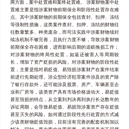
两方面，案中处置难和案终处置难。 涉案财物案中处
置难主要是指涉案财物前期保全和阶段性处置存在难
点。其中涉案财物的前期保全包括查封、扣押、冻结
等强制性措施，这类案件查封、扣押、冻结的财物往
往数量繁多、种类庞杂，而司法实践中涉案财物续封
续冻机制不够完善，且执行力度不够，导致涉案财物
前期保全存在困难，进而影响后期的追赃挽损工作；
对涉案财物的终局性处置，如返还被害人等周期较
长，增加了资产贬损的风险。对涉案财物的阶段性处
置，主要是指对易贬值、易毁损涉案财产在案件结束
前进行先期处理。涉众型经济犯罪案件涉及的资产除
了银行存款外，还可能涉及股票、房产、车辆甚至企
业和厂房等，该类资产具有市场价格波动大，易贬值
甚至毁损的特点，从立案到判决再到执行长达数年的
诉讼周期，会导致易贬值、易损毁涉案资产存在贬值
甚至灭失的风险。如何通过阶段性先行处置的方式减
少该类财物贬值毁损，目前没有完善的配套机制加以