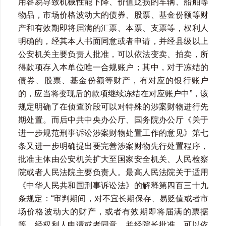
用容易导致机械性能下降、价值贬损的车辆、船舶等
物品，市场价格波动大的债券、股票、基金份额等财
产和有效期即将届满的汇票、本票、支票等，权利人
明确的，经其本人书面同意或者申请，并经县级以上
公安机关主要负责人批准，可以依法变卖、拍卖，所
得款项存入本单位唯一合规账户；其中，对于冻结的
债券、股票、基金份额等财产，有对应的银行账户
的，应当将变现后的款项继续冻结在对应账户中”，该
规定明确了在侦查阶段可以对特殊的涉案财物进行先
期处置。而后中共中央办公厅、国务院办公厅《关于
进一步规范刑事诉讼涉案财物处置工作的意见》第七
条又进一步明确提出要完善涉案财物先行处置程序，
批准主体由公安机关扩大至国家安全机关、人民检察
院或者人民法院主要负责人。最高人民法院关于适用
《中华人民共和国刑事诉讼法》的解释第四百三十九
条规定：“审判期间，对不宜长期保存、易贬值或者市
场价格波动大的财产，或者有效期即将届满的票据
等，经权利人申请或者同意，并经院长批准，可以依