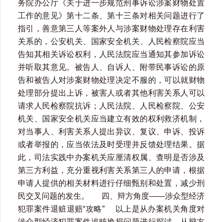
务院办公厅《关于进一步规范刑事诉讼涉案财物处置
工作的意见》第十二条、第十三条对相关问题进行了
指引，善意第三人等案外人与涉案财物处理存在利害
关系的，公安机关、国家安全机关、人民检察院应当
告知其相关诉讼权利，人民法院应当通知其参加诉讼
并听取其意见。被告人、自诉人、附带民事诉讼的原
告和被告人对涉案财物处理决定不服的，可以就财物
处理部分提出上诉，被害人或者其他利害关系人可以
请求人民检察院抗诉；人民法院、人民检察院、公安
机关、国家安全机关应当建立有效的权利救济机制，
对当事人、利害关系人提出异议、复议、申诉、投诉
或者举报的，应当依法及时受理并反馈处理结果。据
此，司法实践中办案机关应厘清权属、查明是否涉及
第三方利益，充分重视利害关系第三人的申请，根据
申请人提供的相关材料进行仔细甄别和处置，减少刑
民交叉问题的发生。 四、辩方角度——涉众型经济
犯罪案件退赃退赔“攻略” 以上是从办案机关角度对
涉众型经济犯罪案件追赃挽损问题进行探讨，从辩方