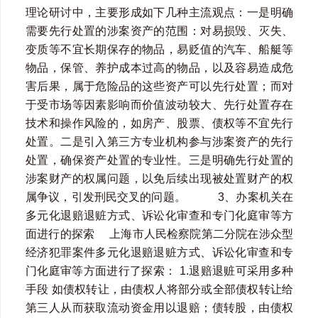
理论研讨中，主要形成如下几种主流观点：一是明确
需要先行处置的涉案资产的范围：对易损毁、灭失、
变质等不宜长期保存的物品，易贬值的汽车、船艇等
物品，保管、养护成本过高的物品，以及容易造成危
害后果，属于危险品的这些资产可以先行处置；而对
于受市场等因素影响而价值波动较大、先行处置存在
技术和操作风险的，如房产、股票、债权等不宜先行
处置。二是引入第三方专业机构参与涉案资产的先行
处置，确保资产处置的专业性。三是明确先行处置的
涉案财产的权属问题，以免后续出现被处置财产的权
属争议，引发刑民交叉的问题。 3、办案机关在
多元化退赔退赃方式、诉讼化审查和专门化庭审等方
面进行的探索 上海市人民检察院第二分院在涉众型
经济犯罪案件多元化退赔退赃方式、诉讼化审查和专
门化庭审等方面进行了探索： 1.退赔退赃可采用多种
手段 如债权转让，由债权人将部分或全部债权转让给
第三人从而获取流动资金用以退赔；债转股，由债权