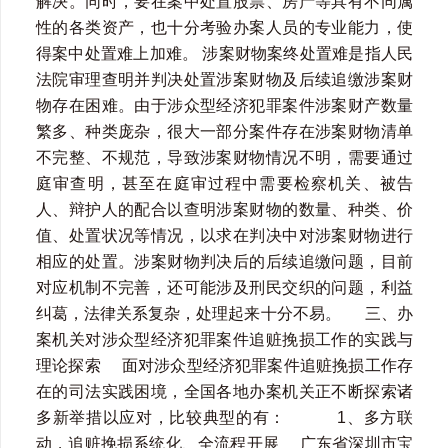
解决。同时，要在案中处置股票、房产等具有不同属
性的各类资产，也十分考验办案人员的专业能力，使
得案中处置难上加难。 涉案财物案终处置难是指人民
法院审理查明并判决处置涉案财物及后续追缴涉案财
物存在困难。由于涉众型经济犯罪案件涉案财产数量
繁多、种类庞杂，很大一部分案件存在涉案财物清单
不完整、不规范，导致涉案财物情况不明，需要通过
庭审查明，甚至在庭审过程中需要检察机关、被告
人、辩护人的配合以查明涉案财物的数量、种类、价
值、处置状况等情况，以求在判决中对涉案财物进行
相应的处置。涉案财物判决后的后续追缴问题，目前
对应机制不完善，还可能涉及刑民交织的问题，利益
纠葛，法律关系复杂，处理起来十分不易。 三、办
案机关对涉众型经济犯罪案件追赃挽损工作的实践与
理论探索 面对涉众型经济犯罪案件追赃挽损工作存
在的司法实践困境，全国各地办案机关正不断探索诸
多新举措以应对，比较典型的有： 1、多方联
动，追赃挽损系统化、全流程开展 广东省深圳市宝