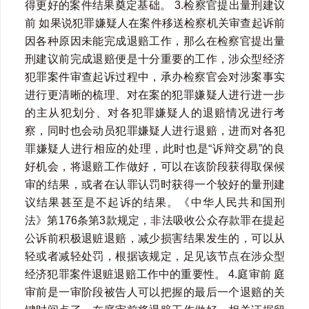
得更好的案件结果奠定基础。 3.检察官提出量刑建议
前 如果说犯罪嫌疑人在案件移送检察机关审查起诉前
因各种原因未能完成退赔工作，那么在检察官提出量
刑建议前完成退赔便是十分重要的工作，涉众型经济
犯罪案件审查起诉过程中，承办检察官会对涉案事实
进行更清晰的梳理、对在案的犯罪嫌疑人进行进一步
的主从犯划分、对各犯罪嫌疑人的退赔情况进行考
察，同时也会动员犯罪嫌疑人进行退赔，进而对各犯
罪嫌疑人进行相应的处理，此时也是“诉辩交易”的良
好机会，将退赔工作做好，可以在该阶段获得取保候
审的结果，或者在认罪认罚时获得一个较好的量刑建
议结果甚至是不起诉的结果。《中华人民共和国刑
法》第176条第3款规定，非法吸收公众存款罪在提起
公诉前积极退赃退赔，减少损害结果发生的，可以从
轻或者减轻处罚，根据该规定，足见该节点在涉众型
经济犯罪案件退赃退赔工作中的重要性。 4.庭审前 庭
审前是一审阶段被告人可以把握的最后一个退赔的关