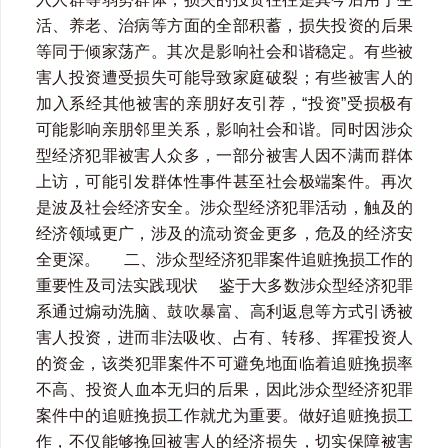
活、养老、治病等方面的全部积蓄，损失投资的后果
等同于倾家荡产。其次是影响社会和谐稳定。有些被
害人投资遭受损失可能导致家庭破裂；有些被害人的
加入系经其他被害的亲朋好友引荐，“投资”受损极有
可能影响亲朋邻里关系，影响社会和谐。同时因涉众
型经济犯罪被害人众多，一部分被害人因不满而群体
上访，可能引发群体性事件甚至社会极端案件。再次
是波及社会经济安全。涉众型经济犯罪活动，触及的
经济领域更广，涉及的流动资金更多，危及的经济安
全更深。 二、涉众型经济犯罪案件追赃挽损工作的
重要性及司法实践现状 鉴于大多数涉众型经济犯罪
系通过煽动洗脑、‌鼓吹暴富、‌高利返息等方式引诱被
害人投资，‌进而非法吸收、‌占有、‌转移、‌挥霍投资人
的资金，‌该类犯罪案件不可避免地面临着追赃挽损率
不高、‌投资人血本无归的后果，‌因此涉众型经济犯罪
案件中的追赃挽损工作就尤为重要。做好追赃挽损工
作，不仅能够挽回被害人的经济损失，切实保障被害