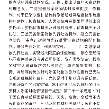
据查明的涉案财物情况、证据，提出明确的涉案财物
处理意见。二是完善涉案财物续封续冻衔接工作机
制。对于已采取查扣措施特别是通过网络查控系统查
控的财物，检察机关、人民法院可在期限届满前出具
委托函，委托侦查机关及时续封续冻，侦查机关予以
协助。三是完善涉案财物先行处置机制。建立完善侦
查阶段、审查起诉阶段先行处置涉案财物的配套机
制，确保先行处置工作落到实处。 2、对涉案财
物先行处置，实现最大限度的保值增值 涉众型经济
犯罪案件普遍具有诉讼周期长、资产类型复杂、投资
的被害人追赃诉求强烈等特点，单纯依靠查封、扣
押、冻结等传统的针对涉案财物的强制性措施已无法
实现追赃挽损的目的，尤其是对于那些具有易贬值、
易损毁特性的涉案财物。2015年9月1日起施行的《公
安机关涉案财物管理若干规定》第二十一条规定：“对
于因自身材质原因易损毁、灭失、腐烂、变质而不宜
长期保存的食品、药品及其原材料等物品，长期不使