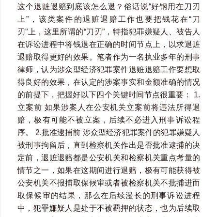
这个退赃退赔到底该怎么退？俗话说“好钢用在刀刃
上”，该类案件的退赃退赔工作也要把钱花在“刀
刃”上，这里所谓的“刀刃”，特指犯罪嫌疑人、被告人
在诉讼进程中将钱退在正确的时间节点上，以求退赃
退赔取得更好的效果。笔者作为一名执业多年的刑事
律师，认为涉众型经济犯罪案件退赃退赔工作要想取
得良好的效果，在认定的涉案事实和金额准确的情况
的前提下，把握好以下四个关键时间节点很重要： 1.
立案前 如果涉案人在公安机关立案前将违法所得退
赔，极有可能不被立案，后续不必进入刑事诉讼程
序。 2.批准逮捕前 涉众型经济犯罪案件的犯罪嫌疑人
被刑事拘留后，直到检察机关作出是否批准逮捕的决
定前，退赃退赔都是公安机关和检察机关重点考量的
情节之一，如果在这期间进行退赔，极有可能获得被
公安机关不报捕取保候审或者被检察机关不批捕进而
取保候审的结果，那么在后续漫长的刑事诉讼进程
中，犯罪嫌疑人是处于不被羁押的状态，也为后续取