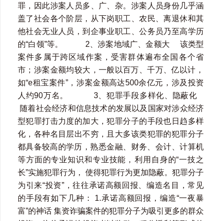
罪，因此涉案人员多、广、杂。涉案人员身份几乎涵
盖了社会各个阶层，从下岗职工、农民、离退休和其
他社会无业人员，到企事业职工、公务员乃至高学历
的“白领”等。 2、涉案地域广、金额大 该类型
案件多属于跨区域作案，受害群体遍布全国各个省
市；涉案金额均较大，一般以百万、千万、亿以计，‌
如“e租宝案件”，‌涉案金额高达500余亿元，‌涉及投资
人约90万名。 3、犯罪手段多样化、隐蔽化
随着社会经济和信息技术的发展以及国家对涉众经济
型犯罪打击力度的加大，犯罪分子的手段也日趋多样
化，各种名目层出不穷，且大多该类犯罪的犯罪分子
都具备较高的学历，‌熟悉金融、‌财务、‌会计、‌计算机
等方面的专业知识和专业技能，‌利用自身的“一技之
长”实施犯罪行为，‌ ‌使得犯罪行为更加隐蔽。‌犯罪分子
为引来“投资”，往往承诺高额回报、编造名目，常见
的手段有如下几种： 1.承诺高额回报，编造“一夜暴
富”的神话 集资诈骗案件的犯罪分子为吸引更多的群众