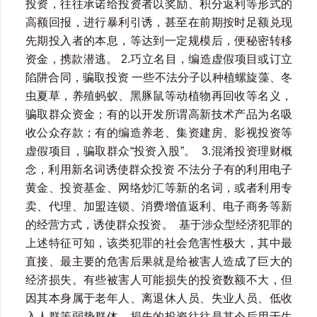
投资，往往承诺给投资者以奖励、积分返利等形式的
高额回报，进行暴利引诱，甚至在前期按时足额兑现
先期投入者的本息，等达到一定规模后，便秘密转移
资金，携款潜逃。 2.巧立名目，编造虚假项目或订立
陷阱合同，骗取投资 一些不法分子以种植螺旋藻、冬
虫夏草，养殖蚂蚁、黑豚鼠等动植物再回收等名义，
骗取群众资金；有的以开发所谓高新技术产品为名吸
收公众存款；有的编造养老、集资建房、影视投资等
虚假项目，骗取群众“投资入股”。 3.混淆投资理财概
念，利用新名词诱使群众投资 不法分子有的利用电子
黄金、投资基金、网络炒汇等新的名词，或者利用专
卖、代理、加盟连锁、消费增值返利、电子商务等新
的经营方式，诱使群众投资。 基于涉众型经济犯罪的
上述特征可知，该类犯罪的社会危害性极大，其中最
直接、最主要的危害后果就是给被害人造成了巨大的
经济损失。有些被害人可能损失的投资数额不大，但
因其本身属于老年人、离退休人员、失业人员、低收
入人群等弱势群体，损失的投资往往是其今后用于生