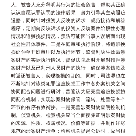
人、被告人充分释明其行为的社会危害，帮助其正确
认识自愿认罪认罚的法律后果，努力引导其主动退赃
退赔，同时针对投资人反映的诉求，规范接待和解答
程序，定期向反映诉求的投资人反馈案件阶段性办理
情况和追赃挽损情况，预防可能因当事人误解而出现
社会性群体事件。三是在庭审和执行阶段，将追赃挽
损延伸至开庭审理以及执行环节，监督判决生效后涉
案财产的实际执行情况，督促法院及时开展对扣押涉
案财产以及已判刑人员财产的执行，确保涉案钱款及
时返还被害人，实现挽损的目的。 同时，司法界也在
不断地针对该类犯罪追赃挽损工作中各办案机关之间
协同配合问题进行研讨，普遍认为应完善追赃挽损协
同配合机制，实现涉案财物保管、流转、处置等各个
环节的有序有效衔接。一是完善涉案财物查明控制机
制。侦查机关、检察机关应当全面搜集证明涉案财物
的来源、性质、权属状况、价值等证据，并制作详尽
规范的涉案财产清单；检察机关提起公诉时，应当根