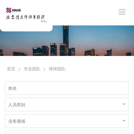
首页
>
专业团队
>
律师团队