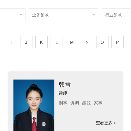
I
J
K
L
M
N
O
P
韩雪
律师
刑事 诉调 能源 家事
查看更多 +