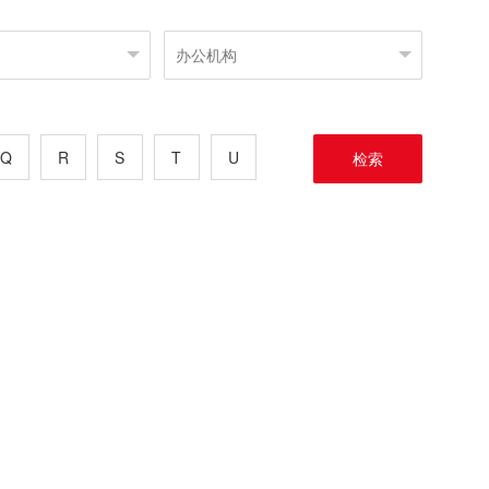
Q
R
S
T
U
检索