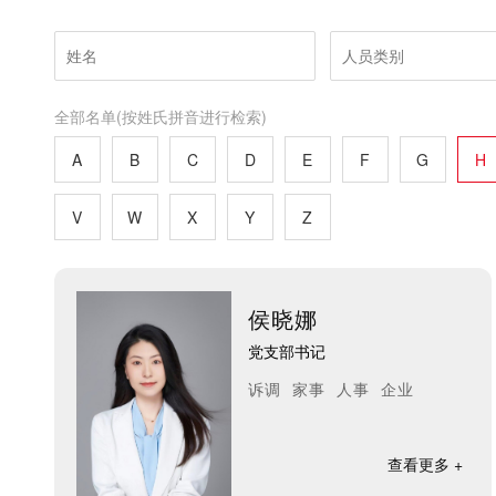
全部名单(按姓氏拼音进行检索)
A
B
C
D
E
F
G
H
V
W
X
Y
Z
侯晓娜
党支部书记
诉调 家事 人事 企业
查看更多 +